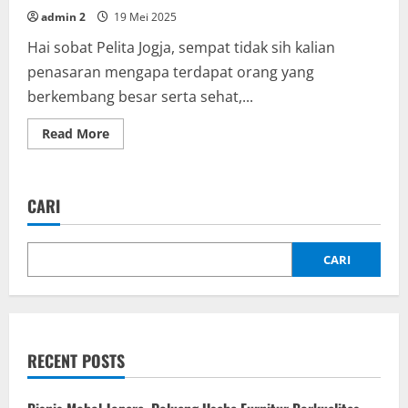
admin 2
19 Mei 2025
Hai sobat Pelita Jogja, sempat tidak sih kalian
penasaran mengapa terdapat orang yang
berkembang besar serta sehat,...
Read
Read More
more
about
Rahasia
Pola
Makan
CARI
Sehat
untuk
Pertumbuhan
Maksimal
CARI
RECENT POSTS