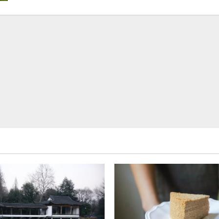
about
Kolektor
Mobil:
Dunia
Hobi
yang
Menyenangkan
serta
Menguntungkan