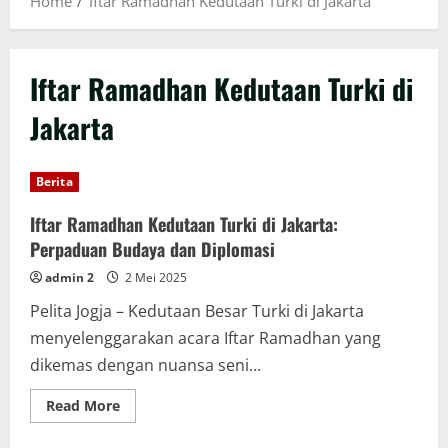
Home
Iftar Ramadhan Kedutaan Turki di Jakarta
Iftar Ramadhan Kedutaan Turki di
Jakarta
Berita
Iftar Ramadhan Kedutaan Turki di Jakarta:
Perpaduan Budaya dan Diplomasi
admin 2
2 Mei 2025
Pelita Jogja – Kedutaan Besar Turki di Jakarta
menyelenggarakan acara Iftar Ramadhan yang
dikemas dengan nuansa seni...
Read
Read More
more
about
Iftar