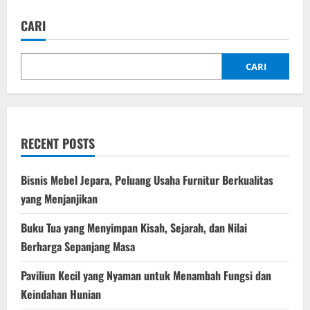
Ramadhan
Kedutaan
CARI
Turki
di
Jakarta:
Perpaduan
Budaya
CARI
dan
Diplomasi
RECENT POSTS
Bisnis Mebel Jepara, Peluang Usaha Furnitur Berkualitas
yang Menjanjikan
Buku Tua yang Menyimpan Kisah, Sejarah, dan Nilai
Berharga Sepanjang Masa
Paviliun Kecil yang Nyaman untuk Menambah Fungsi dan
Keindahan Hunian