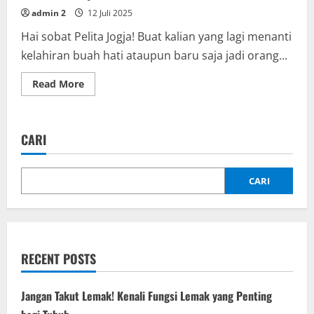
admin 2
12 Juli 2025
Hai sobat Pelita Jogja! Buat kalian yang lagi menanti
kelahiran buah hati ataupun baru saja jadi orang...
Read
Read More
more
about
ASI,
Si
Kecil
CARI
Penuh
Manfaat:
Keunggulan
Air
Susu
CARI
Ibu
untuk
Bayi
RECENT POSTS
Jangan Takut Lemak! Kenali Fungsi Lemak yang Penting