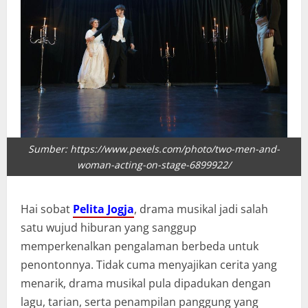
Sumber: https://www.pexels.com/photo/two-men-and-
woman-acting-on-stage-6899922/
Hai sobat
Pelita Jogja
, drama musikal jadi salah
satu wujud hiburan yang sanggup
memperkenalkan pengalaman berbeda untuk
penontonnya. Tidak cuma menyajikan cerita yang
menarik, drama musikal pula dipadukan dengan
lagu, tarian, serta penampilan panggung yang