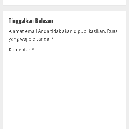
n
a
Tinggalkan Balasan
Alamat email Anda tidak akan dipublikasikan.
Ruas
v
yang wajib ditandai
*
i
Komentar
*
g
a
t
i
o
n