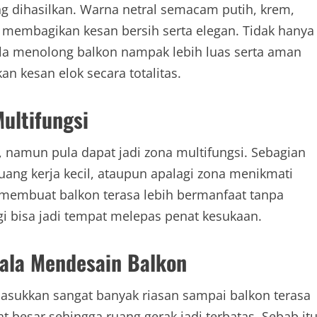
 dihasilkan. Warna netral semacam putih, krem,
b membagikan kesan bersih serta elegan. Tidak hanya
la menolong balkon nampak lebih luas serta aman
n kesan elok secara totalitas.
ultifungsi
 namun pula dapat jadi zona multifungsi. Sebagian
ng kerja kecil, ataupun apalagi zona menikmati
membuat balkon terasa lebih bermanfaat tanpa
gi bisa jadi tempat melepas penat kesukaan.
kala Mendesain Balkon
asukkan sangat banyak riasan sampai balkon terasa
t besar sehingga ruang gerak jadi terbatas. Sebab itu