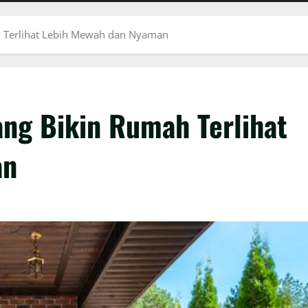
h Terlihat Lebih Mewah dan Nyaman
ang Bikin Rumah Terlihat
an