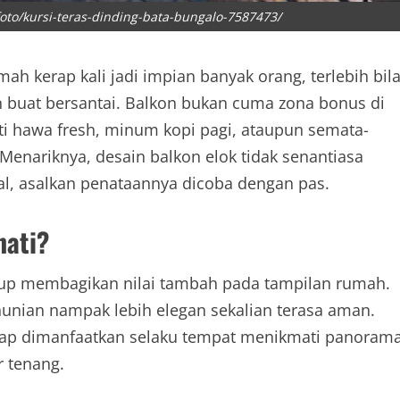
oto/kursi-teras-dinding-bata-bungalo-7587473/
ah kerap kali jadi impian banyak orang, terlebih bil
 buat bersantai. Balkon bukan cuma zona bonus di
i hawa fresh, minum kopi pagi, ataupun semata-
Menariknya, desain balkon elok tidak senantiasa
, asalkan penataannya dicoba dengan pas.
nati?
ggup membagikan nilai tambah pada tampilan rumah.
unian nampak lebih elegan sekalian terasa aman.
kerap dimanfaatkan selaku tempat menikmati panoram
r tenang.